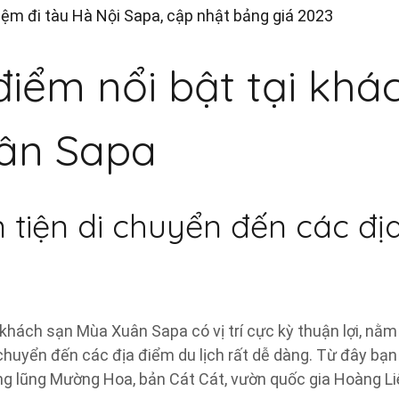
iệm đi tàu Hà Nội Sapa, cập nhật bảng giá 2023
iểm nổi bật tại khá
ân Sapa
ận tiện di chuyển đến các đ
 khách sạn Mùa Xuân Sapa có vị trí cực kỳ thuận lợi, nằm
 chuyển đến các địa điểm du lịch rất dễ dàng. Từ đây bạ
ng lũng Mường Hoa, bản Cát Cát, vườn quốc gia Hoàng Li