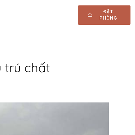
ĐẶT
PHÒNG
 trú chất