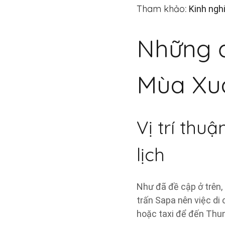
Tham khảo
:
Kinh ngh
Những đ
Mùa Xu
Vị trí thu
lịch
Như đã đề cập ở trên,
trấn Sapa nên việc di
hoặc taxi để đến Thu