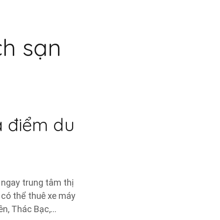
ch sạn
ịa điểm du
 ngay trung tâm thị
n có thể thuê xe máy
ên, Thác Bạc,…