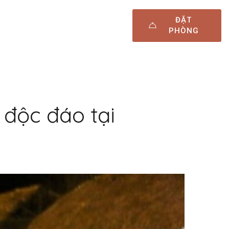
ĐẶT
PHÒNG
 độc đáo tại