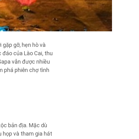
i gặp gỡ, hẹn hò và
c đáo của Lào Cai, thu
 Sapa vẫn được nhiều
m phá phiên chợ tình
ộc bản địa. Mặc dù
tụ họp và tham gia hát