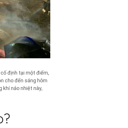
 cố định tại một điểm,
uộn cho đến sáng hôm
 khí náo nhiệt này,
o?