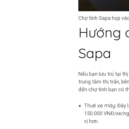
Chợ tình Sapa họp và
Hướng d
Sapa
Nếu bạn lưu trú tại th
trung tâm thị trấn, b
đến chợ tình bạn có t
Thuê xe máy:
Đây l
150.000 VNĐ/xe/ngà
vị hơn.