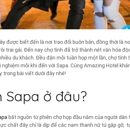
y được biết đến là nơi trao đổi buôn bán, đồng thời là nơ
i trai gái. Đến nay chợ tình đã trở thành nét văn hóa độ
hiều du khách. Đều đặn mỗi tuần họp một lần, chợ tình
i nghiệm mỗi khi đến với Sapa. Cùng Amazing Hotel khá
 trong bài viết dưới đây nhé!
h Sapa ở đâu?
apa
bắt nguồn từ phiên chợ họp đầu năm của người dân t
thực chất đây chỉ là dịp để các nam thanh nữ tú gặp gỡ, 