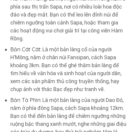
phía sau thị trấn Sapa, nơi có nhiều loài hoa độc
đáo và đẹp mắt. Bạn có thể leo lên đỉnh núi để
chiêm ngưỡng toàn cảnh Sapa, hoặc tham gia
các hoạt động vui chơi giải trí tại công viên Hàm
Rồng.
Bản Cát Cát:
Là một bản làng cổ của người
H’Mông, nằm ở chân núi Fansipan, cách Sapa
khoảng 3km. Bạn có thể ghé thăm bản làng để
tìm hiểu về văn hóa và sinh hoạt của người dân,
xem các sản phẩm thủ công truyền thống, hay
chụp ảnh với thác Bạc đẹp như tranh vẽ.
Bản Tả Phìn:
Là một bản làng của người Dao Đỏ,
nằm ở phía đông Sapa, cách Sapa khoảng 12km.
Bạn có thể đến bản làng để chiêm ngưỡng những
ruộng bậc thang xanh mướt, nghe những giai điệu
sáo trúc du dương, hay thử trải nghiệm tắm lá