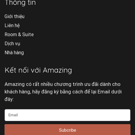
Thông tin
Giới thiệu
Liên hệ
Room & Suite
Dịch vụ
Nhà hàng
Kết nối với Amazing
Amazing có rất nhiều chương trình ưu đãi dành cho
khách hàng, hãy đăng ký bằng cách để lại Email dưới
đây:
Subcribe