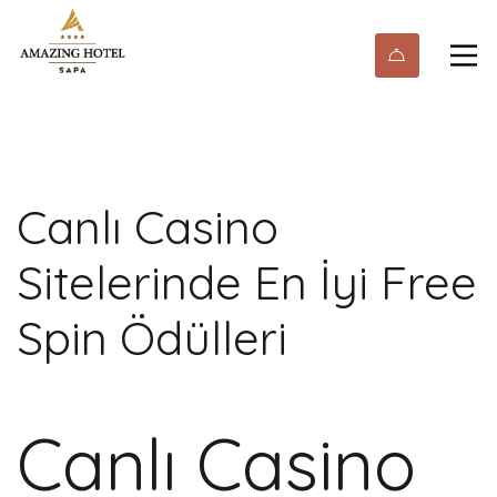
Canlı Casino
Sitelerinde En İyi Free
Spin Ödülleri
Canlı Casino