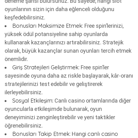
deneme şansı bulursunuz. Bu sayede, hangi slot
oyunlarının sizin için daha eğlenceli olduğunu
keşfedebilirsiniz.
Bonusları Maksimize Etmek:
Free spin’lerinizi,
yüksek ödül potansiyeline sahip oyunlarda
kullanarak kazançlarınızı artırabilirsiniz. Stratejik
olarak, büyük kazançlar sunan oyunları tercih etmek
önemlidir.
Giriş Stratejileri Geliştirmek:
Free spin’ler
sayesinde oyuna daha az riskle başlayarak, kâr-oranı
stratejilerinizi test edebilir ve geliştirerek
ilerleyebilirsiniz.
Sosyal Etkileşim:
Canlı casino ortamlarında diğer
oyuncularla etkileşimde bulunarak, oyun
deneyiminizi zenginleştirebilir ve yeni taktikler
öğrenebilirsiniz.
Bonusları Takip Etmek:
canlı casino
Hangi