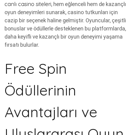
canlı casino siteleri
, hem eğlenceli hem de kazançlı
oyun deneyimleri sunarak, casino tutkunları için
cazip bir seçenek haline gelmiştir. Oyuncular, çeşitli
bonuslar ve ödüllerle desteklenen bu platformlarda,
daha keyifli ve kazançlı bir oyun deneyimi yaşama
fırsatı bulurlar.
Free Spin
Ödüllerinin
Avantajları ve
Uluslararası Oyun