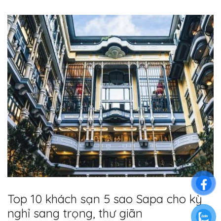
Top 10 khách sạn 5 sao Sapa cho kỳ
nghỉ sang trọng, thư giãn