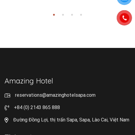
Amazing Hotel
reservations@amazinghotelsapa.com
+84 (0) 2143 865 888
Đường Đồng Lợi, thị trấn Sapa, Sapa, Lào Cai, Việt Nam