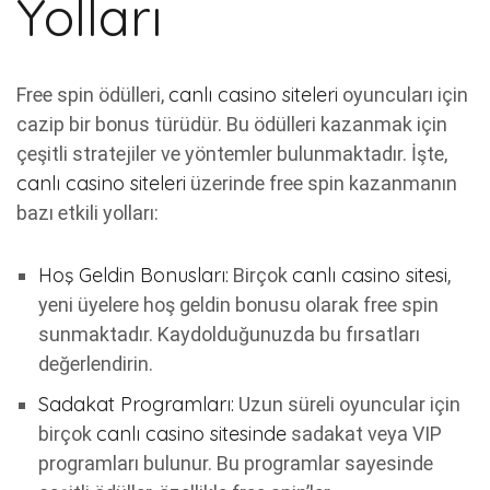
Yolları
canlı casino siteleri
Free spin ödülleri,
oyuncuları için
cazip bir bonus türüdür. Bu ödülleri kazanmak için
çeşitli stratejiler ve yöntemler bulunmaktadır. İşte,
canlı casino siteleri
üzerinde free spin kazanmanın
bazı etkili yolları:
Hoş Geldin Bonusları:
canlı casino sitesi
Birçok
,
yeni üyelere hoş geldin bonusu olarak free spin
sunmaktadır. Kaydolduğunuzda bu fırsatları
değerlendirin.
Sadakat Programları:
Uzun süreli oyuncular için
canlı casino sitesinde
birçok
sadakat veya VIP
programları bulunur. Bu programlar sayesinde