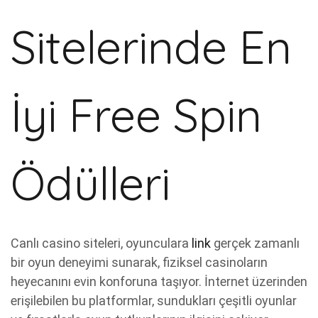
Sitelerinde En
İyi Free Spin
Ödülleri
Canlı casino siteleri, oyunculara
link
gerçek zamanlı
bir oyun deneyimi sunarak, fiziksel casinoların
heyecanını evin konforuna taşıyor. İnternet üzerinden
erişilebilen bu platformlar, sundukları çeşitli oyunlar